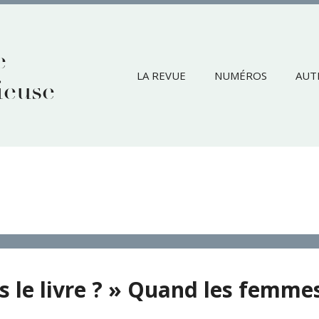
e
LA REVUE
NUMÉROS
AUT
ieuse
ns le livre ? » Quand les femmes