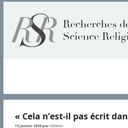
Aller
au
contenu
Recherches d
Science Relig
Exégèse féministe
« Cela n’est-il pas écrit da
15 janvier 2026
par
Hélène