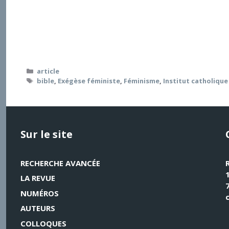
La féminisation du corps enseignant en Écriture Sain
plus tôt aux États-Unis. Les apports de l’approche f
et femmes travaillent ensemble à l’interprétation des 
Catégories
article
Étiquettes
bible
,
Exégèse féministe
,
Féminisme
,
Institut catholique
Sur le site
RECHERCHE AVANCÉE
LA REVUE
NUMÉROS
AUTEURS
COLLOQUES