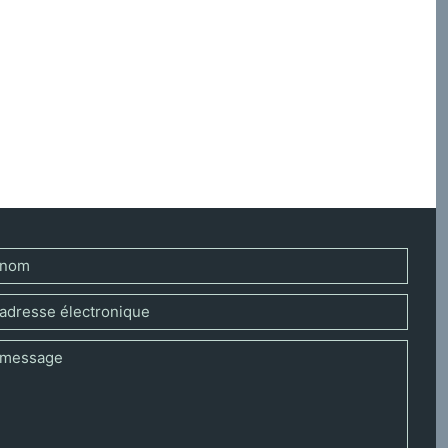
ue et tumultueuse histoire qui a commencé un siècle
ofondément renouvelé l’exégèse. Aujourd’hui, hommes