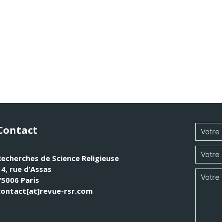
te depuis les années 1980 en France est le fruit d’une long
éministe sont à l’origine d’une heureuse pluralité qui a pr
textes bibliques, au service de l’intelligence de la foi.
Contact
Recherches de Science Religieuse
14, rue d’Assas
75006 Paris
contact[at]revue-rsr.com