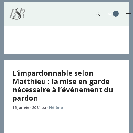
Aller
au
contenu
Fautes
L’impardonnable selon
Matthieu : la mise en garde
nécessaire à l’événement du
pardon
15 janvier 2024
par
Hélène
La terminologie du pardon se trouve inégalement
répartie parmi les livres du Nouveau Testament.