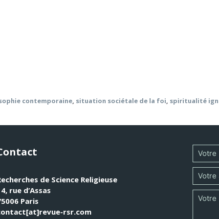
 les Œuvres complètes répartissent les travaux de Rahner, l’
ises de conscience et dans la formation de son jugement thé
, de la théologie de l’école néoscolastique, de la problémat
 la foi et de l’Église comme lieu de « pastoralité ». Le cœu
eformulation du thème traditionnel de l’analysis fidei.
osophie contemporaine
,
situation sociétale de la foi
,
spiritualité ig
Contact
Recherches de Science Religieuse
14, rue d’Assas
75006 Paris
contact[at]revue-rsr.com