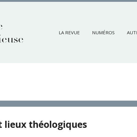
e
LA REVUE
NUMÉROS
AUT
ieuse
entielle
t lieux théologiques