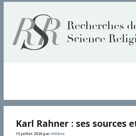
Aller
au
contenu
Recherches d
Science Relig
logique de décision exist
Karl Rahner : ses sources e
15 juillet 2020
par
Hélène