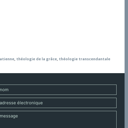
on peut identifier divers lieux et diverses sources
ologique. Il s’agit plus particulièrement de la
ique de la philosophie moderne de Descartes et de
r de l’option fondamentale de Rahner, centrée autour
natienne
,
théologie de la grâce
,
théologie transcendantale