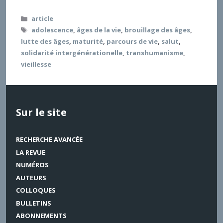
Catégories
article
Étiquettes
adolescence
,
âges de la vie
,
brouillage des âges
,
lutte des âges
,
maturité
,
parcours de vie
,
salut
,
solidarité intergénérationelle
,
transhumanisme
,
vieillesse
Sur le site
RECHERCHE AVANCÉE
LA REVUE
NUMÉROS
AUTEURS
COLLOQUES
BULLETINS
ABONNEMENTS