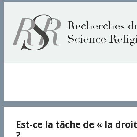
Aller
au
contenu
Recherches d
Science Relig
Prologue
Est-ce la tâche de « la dro
?