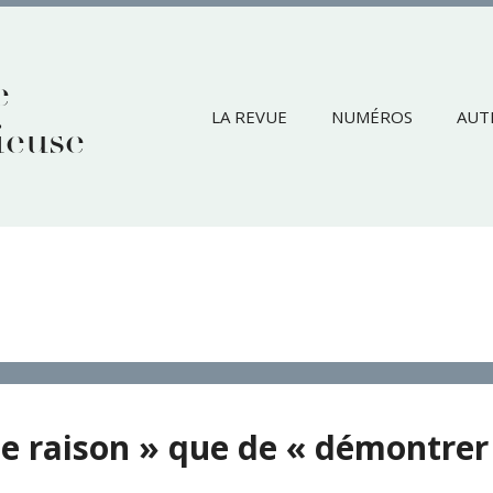
e
LA REVUE
NUMÉROS
AUT
ieuse
ite raison » que de « démontrer