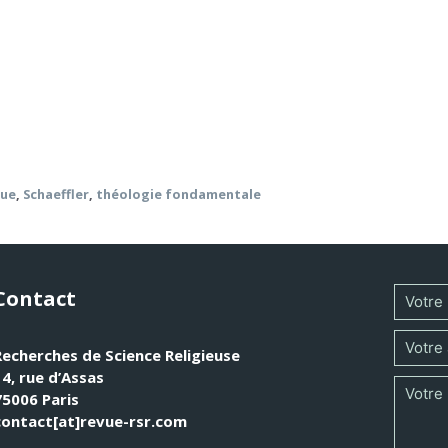
s relations entre philosophie et théologie, ou plutôt sur l’
 de fondements philosophiques pour la théologie résulte d’une
gue
,
Schaeffler
,
théologie fondamentale
Contact
Recherches de Science Religieuse
14, rue d’Assas
75006 Paris
contact[at]revue-rsr.com