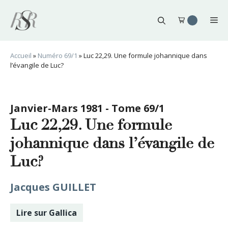
Aller
au
Me
contenu
Accueil
»
Numéro 69/1
»
Luc 22,29. Une formule johannique dans
l’évangile de Luc?
Janvier-Mars 1981 - Tome 69/1
Luc 22,29. Une formule
johannique dans l’évangile de
Luc?
Jacques GUILLET
Lire sur Gallica