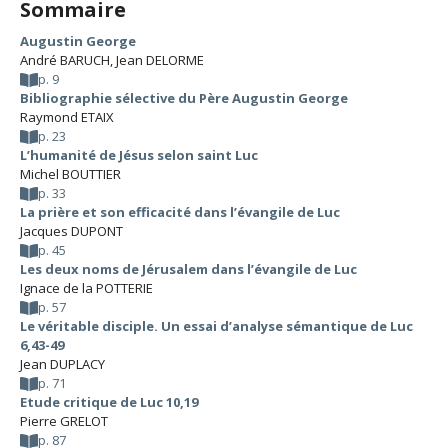
Sommaire
Augustin George
André BARUCH
,
Jean DELORME
p. 9
Bibliographie sélective du Père Augustin George
Raymond ETAIX
p. 23
L’humanité de Jésus selon saint Luc
Michel BOUTTIER
p. 33
La prière et son efficacité dans l’évangile de Luc
Jacques DUPONT
p. 45
Les deux noms de Jérusalem dans l’évangile de Luc
Ignace de la POTTERIE
p. 57
Le véritable disciple. Un essai d’analyse sémantique de Luc
6,43-49
Jean DUPLACY
p. 71
Etude critique de Luc 10,19
Pierre GRELOT
p. 87