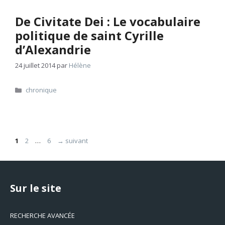
De Civitate Dei : Le vocabulaire
politique de saint Cyrille
d’Alexandrie
24 juillet 2014
par
Hélène
Catégories
chronique
Page
Page
Page
1
2
…
6
→
suivant
Sur le site
RECHERCHE AVANCÉE