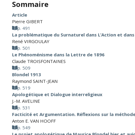
Sommaire
Article
Pierre GIBERT
p. 491
La problématique du Surnaturel dans L’Action et dans 
René VIRGOULAY
p. 501
Le Phénoménisme dans la Lettre de 1896
Claude TROISFONTAINES
p. 509
Blondel 1913
Raymond SAINT-JEAN
p. 519
Apologétique et Dialogue interreligieux
J.-M. AVELINE
p. 531
Facticité et Argumentation. Réflexions sur la métho
Anton E. VAN HOOFF
p. 549
Le projet apologétique de Maurice Blondel hier et auj