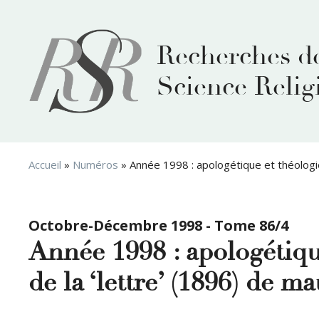
Aller
au
contenu
Recherches d
Science Relig
Accueil
»
Numéros
»
Année 1998 : apologétique et théologie
Octobre-Décembre 1998 - Tome 86/4
Année 1998 : apologétiqu
de la ‘lettre’ (1896) de m