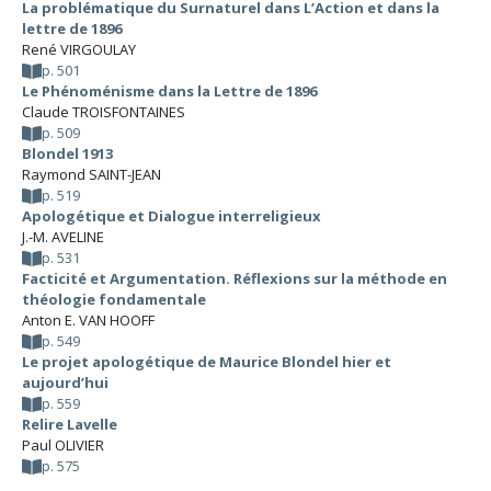
La problématique du Surnaturel dans L’Action et dans la
lettre de 1896
René VIRGOULAY
p. 501
Le Phénoménisme dans la Lettre de 1896
Claude TROISFONTAINES
p. 509
Blondel 1913
Raymond SAINT-JEAN
p. 519
Apologétique et Dialogue interreligieux
J.-M. AVELINE
p. 531
Facticité et Argumentation. Réflexions sur la méthode en
théologie fondamentale
Anton E. VAN HOOFF
p. 549
Le projet apologétique de Maurice Blondel hier et
aujourd’hui
p. 559
Relire Lavelle
Paul OLIVIER
p. 575