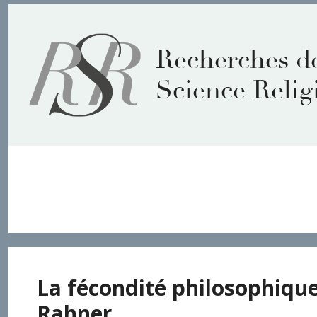
Aller
au
contenu
Recherches d
Science Relig
Alfred Loisy
La fécondité philosophiqu
Rahner