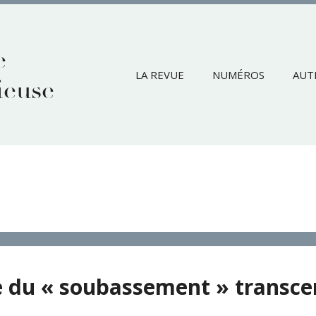
e
LA REVUE
NUMÉROS
AUT
ieuse
e du « soubassement » transcen