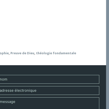
loré. L’enjeu en paraît actuel, car il interroge le
visions du monde. Des débats récents et non encore
nce, ou le destin du transcendantal dans la
sophie
,
Preuve de Dieu
,
théologie fondamentale