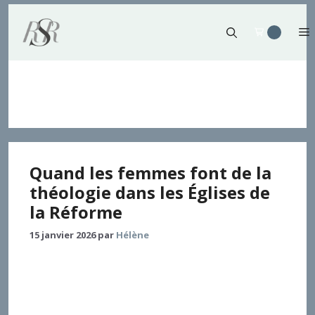
Aller
au
contenu
Consécration
Quand les femmes font de la
théologie dans les Églises de
la Réforme
15 janvier 2026
par
Hélène
Cette contribution de théologie pratique montre
divers seuils et parcours typiques de la manière dont
les femmes protestantes se sont investies par leurs
compétences théologiques dans les