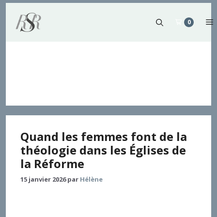
Aller
au
0
contenu
Théologiennes
protestantes
Quand les femmes font de la
théologie dans les Églises de
la Réforme
15 janvier 2026
par
Hélène
Cette contribution de théologie pratique montre
divers seuils et parcours typiques de la manière dont