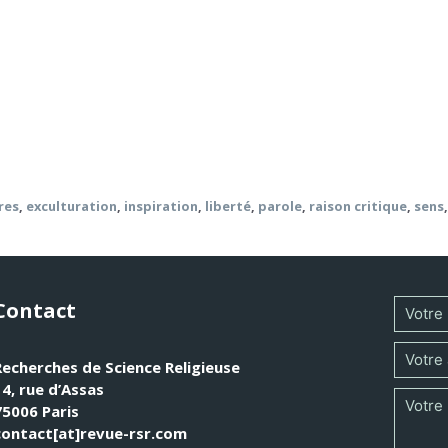
sme – entre la rigueur du discours philosophique et la ferve
 pour se laisser ouvrir à l’écoute de ce qui la provoque et
oire-savoir, mais la transmission historique d’expérience(s)
 (et dédits) raisonnables et l’inspiration du Dire prophétiqu
réveillant et aiguisant en chacune de ces deux orientations l
res
,
exculturation
,
inspiration
,
liberté
,
parole
,
raison critique
,
sens
Contact
Recherches de Science Religieuse
14, rue d’Assas
75006 Paris
contact[at]revue-rsr.com