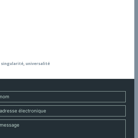
ur de la parole biblique ? Voilà qui suppose d’abord
 la relance. Mais cela exige également une
 dont l’envoi et l’élan sont toujours à reprendre en
e, une relation respectueuse de l’altérité pourrait
e meilleur et le plus légitime de sa visée signifiante.
,
singularité
,
universalité