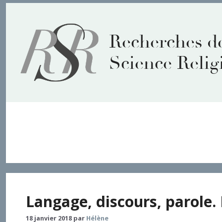
Aller
au
contenu
Recherches d
Science Relig
discontinuité
Langage, discours, parole.
18 janvier 2018
par
Hélène