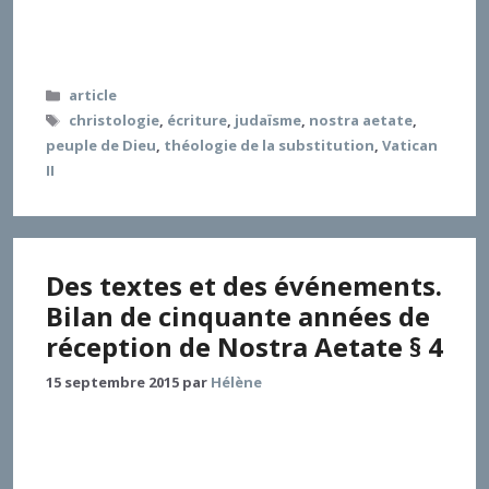
Testament avec ce que l’ecclésiologie peut encore
découvrir en honorant christologiquement les liens
dialectiques entre l’un et l’autre peuple
Catégories
article
Étiquettes
christologie
,
écriture
,
judaïsme
,
nostra aetate
,
peuple de Dieu
,
théologie de la substitution
,
Vatican
II
Des textes et des événements.
Bilan de cinquante années de
réception de Nostra Aetate § 4
15 septembre 2015
par
Hélène
La réception de la Déclaration conciliaire Nostra
Aetate § 4 s’est faite par deux canaux : des textes qui
l’interprètent et des événements qui incarnent le