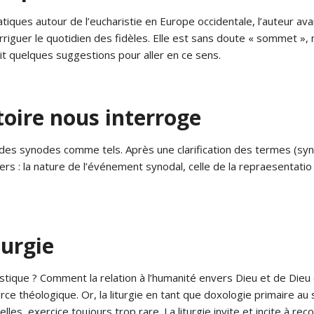
iques autour de l’eucharistie en Europe occidentale, l’auteur avanc
e d’irriguer le quotidien des fidèles. Elle est sans doute « sommet »
ait quelques suggestions pour aller en ce sens.
toire nous interroge
s synodes comme tels. Après une clarification des termes (synode, 
rs : la nature de l’événement synodal, celle de la repraesentatio
turgie
ique ? Comment la relation à l’humanité envers Dieu et de Dieu en
ce théologique. Or, la liturgie en tant que doxologie primaire au
les, exercice toujours trop rare. La liturgie invite et incite à re