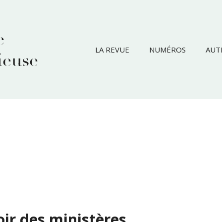
e
LA REVUE
NUMÉROS
AUT
ieuse
oir des ministères