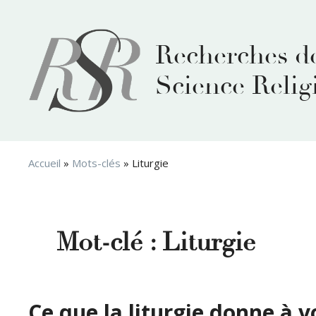
Aller
au
contenu
Recherches d
Science Relig
Accueil
»
Mots-clés
»
Liturgie
Mot-clé :
Liturgie
Ce que la liturgie donne à v