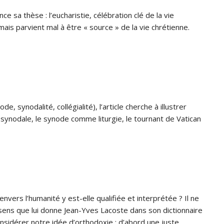
e sa thèse : l’eucharistie, célébration clé de la vie
, mais parvient mal à être « source » de la vie chrétienne.
synodalité, collégialité), l’article cherche à illustrer
 synodale, le synode comme liturgie, le tournant de Vatican
vers l’humanité y est-elle qualifiée et interprétée ? Il ne
 sens que lui donne Jean-Yves Lacoste dans son dictionnaire
considérer notre idée d’orthodoxie : d’abord une juste