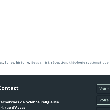
é chargé depuis 2007 de deux Bulletins critiques de théologi
eur recense désormais les travaux de christologie, laissant
tte tâche. I. Jésus et l’Église naissante 1. Jean-Noël Aletti,
c, Lessius, Namur, 2016, 155 p. 2. Jacques Schlosser, Le grou
ne biographie historique, DDB, Paris, 2016, 837 p. 4. José An
 XXIe siècle, Karthala, Paris, 2014, 328 p. 6. Gerhard Lohfink
es
,
Eglise
,
histoire
,
jésus christ
,
réception
,
théologie systématique
Contact
Recherches de Science Religieuse
14, rue d’Assas