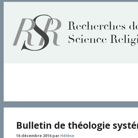
Aller
au
contenu
Recherches d
Science Relig
christologies systématiq
Bulletin de théologie systé
16 décembre 2016
par
Hélène