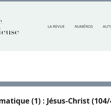
e
LA REVUE
NUMÉROS
AUT
ieuse
ues
matique (1) : Jésus-Christ (104/