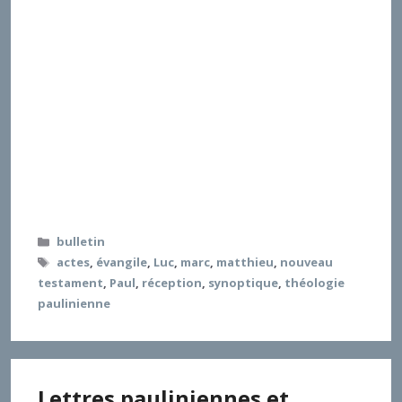
indique que le cahier des charges de la discipline s’est
déplacé d’une apologétique hâtive vis-à-vis de
l’incroyance vers la portée universelle de l’événement
du salut dans le contexte contemporain des sociétés
pluri-religieuses. La TF s’est alors disséminée
jusqu’aux jointures des objets de la dogmatique mais
aussi de ceux de la théologie pastorale ou de celle
des pratiques sociales et ecclésiales. Pour le dire avec
K. Rahner, « le moment nous paraît venu d’élaborer
une “théologie pratique”. […] Elle doit prendre pour
objet toute la réalité actuelle de l’Église ; elle doit
réexaminer fondamentalement la
Catégories
bulletin
Étiquettes
actes
,
évangile
,
Luc
,
marc
,
matthieu
,
nouveau
testament
,
Paul
,
réception
,
synoptique
,
théologie
paulinienne
Lettres pauliniennes et