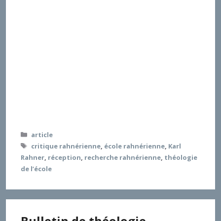
La réception de la théologie ainsi mise en œuvre
débute dans le cadre universitaire, pour prendre
ensuite de l’ampleur dans le débat théologique grâce
à des publications pertinentes et s’imposer à une
échelle plus large au travers de réseaux théologiques
(ordres religieux, groupes de travail), de projets au
niveau de l’organisation scientifique (lexiques,
manuels), mais aussi d’écrits spirituels. L’événement
majeur du concile Vatican II la fait connaître sur le
plan international. L’importance de sa théologie se
révèle également au travers de la recherche
internationale sur son œuvre.
Catégories
article
Étiquettes
critique rahnérienne
,
école rahnérienne
,
Karl
Rahner
,
réception
,
recherche rahnérienne
,
théologie
de l’école
Bulletin de théologie