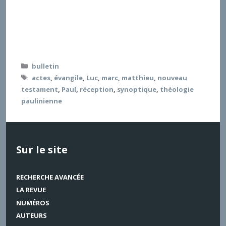
(Éds.), Philippiens 2, 5-11. La kénose du
Christ, « Études d’histoire de l’exégèse » 6, Éd. du
Cerf, Paris, 2013, 173 p. 7. Raimbault Christophe,
L’avènement de l’amour. Épître aux Romains chapitres
12 et 13, « Lectio Divina », Éd. du Cerf ,
Catégories
bulletin
Étiquettes
actes
,
évangile
,
Luc
,
marc
,
matthieu
,
nouveau
testament
,
Paul
,
réception
,
synoptique
,
théologie
paulinienne
Sur le site
RECHERCHE AVANCÉE
LA REVUE
NUMÉROS
AUTEURS