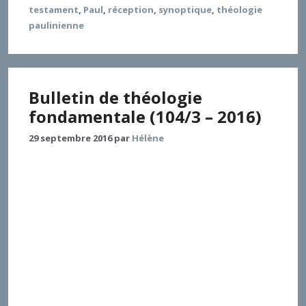
testament
,
Paul
,
réception
,
synoptique
,
théologie
paulinienne
Bulletin de théologie
fondamentale (104/3 – 2016)
29 septembre 2016
par
Hélène
Jean-Louis Souletie, Institut catholique de Paris
Benoît Bourgine Université catholique de Louvain,
Louvain-la-Neuve Thérèse Andrevon Institut
catholique de Paris Les bulletins de théologie
fondamentale (TF) depuis 2005 divisent la matière
entre les traités, les essais, (La révélation, RSR 2005 ;
histoire de la discipline, RSR, 2008 ; l’historiographie,
RSR, 2013) et les contextes (le contexte théologico-
politique, RSR 2005 ; le contexte africain de la TF, RSR
2008 ; la postmodernité, RSR 2013). Cette partition