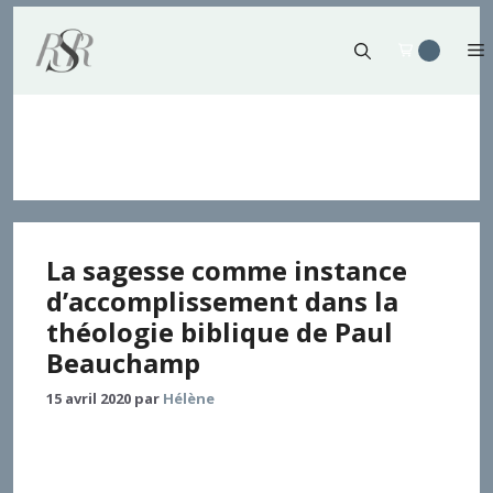
Aller
au
contenu
théologie systématique
La sagesse comme instance
d’accomplissement dans la
théologie biblique de Paul
Beauchamp
15 avril 2020
par
Hélène
Le projet de théologie biblique de Paul Beauchamp
accorde une place centrale à la sagesse. L’article