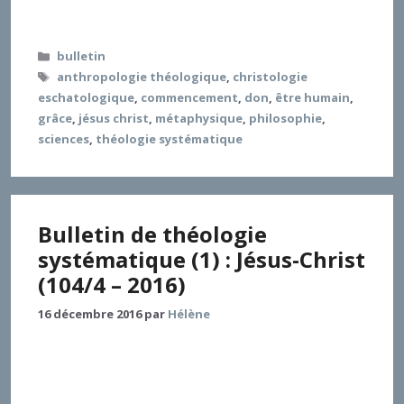
successivement par le grand philosophe
Catégories
bulletin
Étiquettes
anthropologie théologique
,
christologie
eschatologique
,
commencement
,
don
,
être humain
,
grâce
,
jésus christ
,
métaphysique
,
philosophie
,
sciences
,
théologie systématique
Bulletin de théologie
systématique (1) : Jésus-Christ
(104/4 – 2016)
16 décembre 2016
par
Hélène
, Centre Sèvres – Facultés jésuites de Paris Ayant été
chargé depuis 2007 de deux Bulletins critiques de
théologie systématique sous l’unique titre « Jésus –