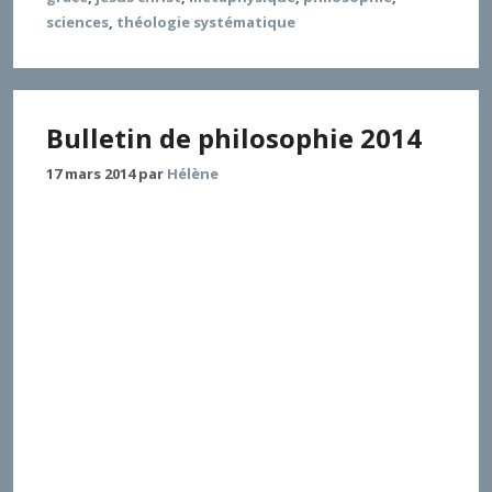
sciences
,
théologie systématique
Bulletin de philosophie 2014
17 mars 2014
par
Hélène
Liste des ouvrages recensés : 1. Jean Grondin, Du sens
des choses. L’idée de la métaphysique, « Chaire
Étienne Gilson », PUF, Paris, 2013, 177 p. 2. Jean-Luc
Marion, Certitudes négatives, « Figures », Grasset,
Paris, 2010, 324 p. 3. Rémi Brague, Le propre de
l’homme. Sur une légitimité menacée, « Bibliothèque
des savoirs », Flammarion, Paris, 2013, 258 p. 4. Isabelle
Bochet (éd.), Paul Ricoeur, Mal et pardon, avec un
inédit de Paul Ricoeur, avant-propos d’Olivier Abel,
Éds. des Facultés jésuites de Paris, Paris, 2013, 214 p. 5.
Paul Ricœur, Anthropologie philosophique. Écrits et
conférences 3, édité par Johann Michel et Jérôme
Porée, éd. du Seuil, Paris, 2013, 465 p. 6. Pierre Colin,