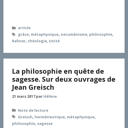
l’objet même de la théologie, la question de la grâce
incréée et créée, et enfin les audacieuses thèses de
Rahner et de Fries sur l’unification des chrétiens.
Catégories
article
Étiquettes
grâce
,
métaphysique
,
oecuménisme
,
philosophie
,
Rahner
,
théologie
,
Unité
La philosophie en quête de
sagesse. Sur deux ouvrages de
Jean Greisch
21 mars 2017
par
Hélène
Catégories
Note de lecture
Étiquettes
Greisch
,
herméneutique
,
métaphysique
,
philosophie
,
sagesse