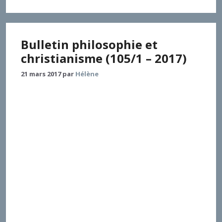
Bulletin philosophie et
christianisme (105/1 – 2017)
21 mars 2017
par
Hélène
Institut catholique de Paris – Université Humboldt de
Berlin Les ouvrages recensés dans le présent bulletin
s’inscrivent dans une ellipse dont les deux foyers, qui
ne se confondent pas avec un partage disciplinaire
strict, sont la « religion » et «l’homme ». I. Introduire
philosophiquement à la « philosophie de la religion »
1. Delecroix Vincent, Ceci n’est point le pays de la
vérité. Introduction à la philosophie de la religion,
Félin, Paris, 2015, 1009 p. 2. Perone Ugo, L’essenza della
religione, Queriniana, Brescia, 2015, 135 p. 3. Bancalari
Stefano, Logica dell’épochè. Per un’introduzione alla
fenomenologia della religione, ETS, Pisa, 2013, 306 p. II.
Autour du théologico-politique 4. Delecroix Vincent,