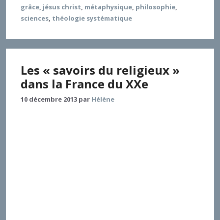
grâce
,
jésus christ
,
métaphysique
,
philosophie
,
sciences
,
théologie systématique
Les « savoirs du religieux »
dans la France du XXe
10 décembre 2013
par
Hélène
Les « savoirs du religieux » dans la France du XXe
siècle. Trois moments d’une histoire intellectuelle de
la sécularisation L’expression « savoirs du religieux »
désigne à la fois ce que savent ou croient savoir du
religieux les sciences et ce que savent ou croient
savoir du monde et d’elles-mêmes les religions. Les
savoirs du religieux dessinent le lieu d’un écart et
d’un échange, dont l’histoire éclairerait le devenir
des rapports entre l’intelligence et la foi à l’époque
contemporaine. Le propos de l’article s’organise