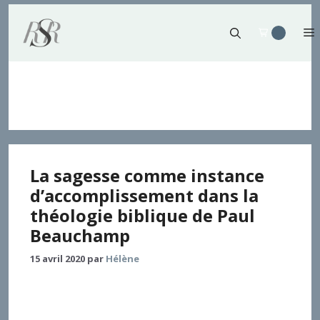
Aller
au
contenu
israël
La sagesse comme instance
d’accomplissement dans la
théologie biblique de Paul
Beauchamp
15 avril 2020
par
Hélène
Le projet de théologie biblique de Paul Beauchamp
accorde une place centrale à la sagesse. L’article