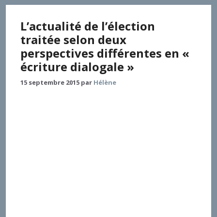
L’actualité de l’élection
traitée selon deux
perspectives différentes en «
écriture dialogale »
15 septembre 2015
par
Hélène
Comment faire valoir une question difficile et
discutée comme celle de l’élection vue par les deux
traditions juive et chrétienne, et comment montrer
ce qu’un tel échange peut provoquer comme
questionnement chez chacun des interlocuteurs sur
sa propre position ? Les deux auteurs ont choisi le
dialogue comme façon la plus adéquate d’honorer
cette question et nous livrent ici leurs échanges qui
dévoilent des convergences de vues, mais exprimées
de manières différentes : joie et espérance dans cet
échange.