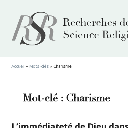
Aller
au
contenu
Recherches d
Science Relig
Accueil
»
Mots-clés
»
Charisme
Mot-clé :
Charisme
L’immédiateté de Dieu dans l