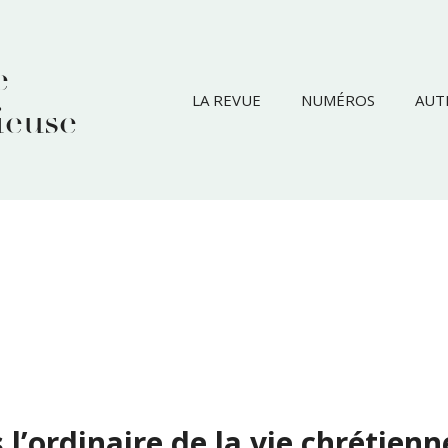
e
LA REVUE
NUMÉROS
AUT
ieuse
’ordinaire de la vie chrétienne