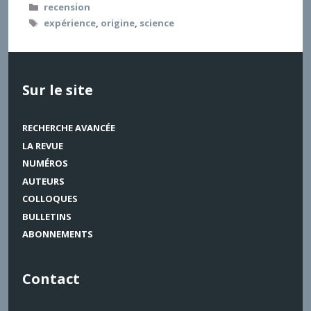
Catégories
recension
Étiquettes
expérience
,
origine
,
science
Sur le site
RECHERCHE AVANCÉE
LA REVUE
NUMÉROS
AUTEURS
COLLOQUES
BULLETINS
ABONNEMENTS
Contact